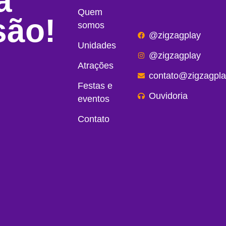
a
Quem
são!
somos
@zigzagplay
Unidades
@zigzagplay
Atrações
contato@zigzagpla
Festas e
Ouvidoria
eventos
Contato