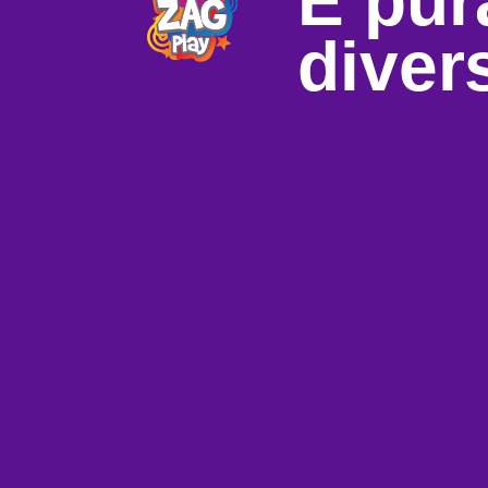
É pur
diver