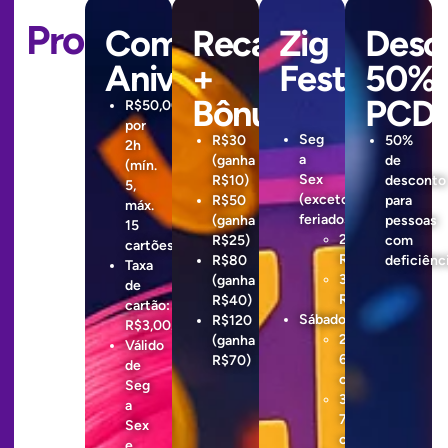
Promoções
Combo
Recarga
Zig
Desc
Aniversariante
+
Festa
50%
Bônus
PCD
R$50,00
por
Seg
R$30
50%
2h
a
(ganha
de
(mín.
Sex
R$10)
desconto
5,
(exceto
R$50
para
máx.
feriados):
(ganha
pessoas
15
2h:
R$25)
com
cartões).
R$45/cartão
R$80
deficiênci
Taxa
3h:
(ganha
de
R$55/cartão
R$40)
cartão:
Sábado
R$120
R$3,00.
2h:
(ganha
Válido
60,00/
R$70)
de
cartão
Seg
3h:
a
70,00/
Sex
cartão
e