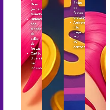
Salão
Dom
de
(exceto
festas
feriados).
gratuito
Unidade
Aniversariante
não
não
dispõe
paga
de
Mín.
salão
15
de
cartões
festas.
Cartão
diversão
não
incluído.